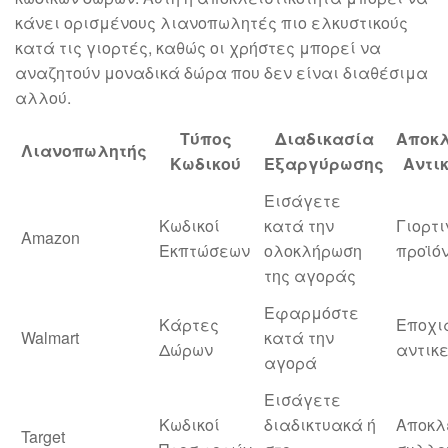
κάνει ορισμένους λιανοπωλητές πιο ελκυστικούς
κατά τις γιορτές, καθώς οι χρήστες μπορεί να
αναζητούν μοναδικά δώρα που δεν είναι διαθέσιμα
αλλού.
Τύπος
Διαδικασία
Αποκλ
Λιανοπωλητής
Κωδικού
Εξαργύρωσης
Αντι
Εισάγετε
Κωδικοί
κατά την
Γιορτ
Amazon
Εκπτώσεων
ολοκλήρωση
προϊό
της αγοράς
Εφαρμόστε
Κάρτες
Εποχι
Walmart
κατά την
Δώρων
αντικ
αγορά
Εισάγετε
Κωδικοί
διαδικτυακά ή
Αποκλ
Target