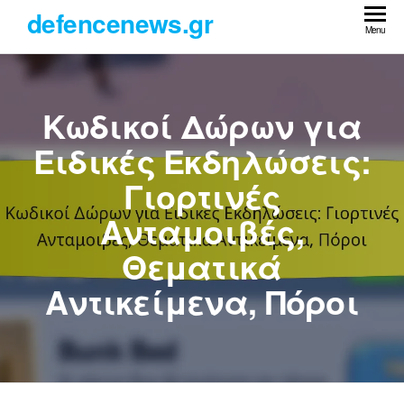
Skip
defencenews.gr
to
Menu
the
content
Κωδικοί Δώρων για
Ειδικές Εκδηλώσεις:
Γιορτινές
Ανταμοιβές,
Θεματικά
Αντικείμενα, Πόροι