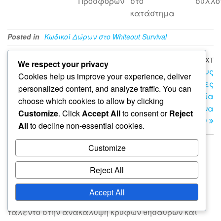
Προσφορών
στο
συλλο
κατάστημα
Posted in
Κωδικοί Δώρων στο Whiteout Survival
Post
Previous
PREVIOUS
NEXT
N
We respect your privacy
Μηνιαία Πακέτα
Κωδικοί Μυστηριώδους
Post
Po
navigation
Cookies help us improve your experience, deliver
Εκδηλώσεων: Εποχιακές
Δώρου: Έκπληκτες
personalized content, and analyze traffic. You can
Ανταμοιβές, Λίθοι,
Ανταμοιβές, Τυχαία
choose which cookies to allow by clicking
Αντικείμενα Ηρώων
Αντικείμενα, Αντικείμενα
Customize
. Click
Accept All
to consent or
Reject
Ηρώων
All
to decline non-essential cookies.
About The Author
Customize
Λίλα Πρέσκοτ
Reject All
Η Λίλα Πρέσκοτ είναι μια παθιασμένη gamer και
συγγραφέας που αγαπά να εξερευνά τις
Accept All
λεπτομέρειες των παιχνιδιών επιβίωσης. Με
ταλέντο στην ανακάλυψη κρυφών θησαυρών και