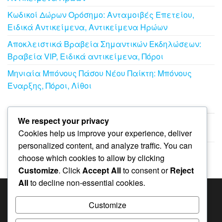
Κωδικοί Δώρων Ορόσημο: Ανταμοιβές Επετείου,
Ειδικά Αντικείμενα, Αντικείμενα Ηρώων
Αποκλειστικά Βραβεία Σημαντικών Εκδηλώσεων:
Βραβεία VIP, Ειδικά αντικείμενα, Πόροι
Μηνιαία Μπόνους Πάσου Νέου Παίκτη: Μπόνους
Έναρξης, Πόροι, Λίθοι
ΑΡΧΕΊΟ
We respect your privacy
Cookies help us improve your experience, deliver
March 2026
personalized content, and analyze traffic. You can
February 2026
choose which cookies to allow by clicking
Customize
. Click
Accept All
to consent or
Reject
All
to decline non-essential cookies.
ΑΝΑΖΉΤΗΣΗ
Customize
Search