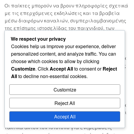
Οι παίκτες μπορούν να βρουν πληροφορίες σχετικά
με τις επερχόμενες εκδηλώσεις και τα βραβεία
μέσω διαφόρων καναλιών, συμπεριλαμβανομένης
της επίσημης ιστοσελίδας του παιχνιδιού, των
κοινωνικών μέσων και των κοινοτικών φόρουμ. Η
We respect your privacy
παραμονή συνδεδεμένων μέσω ενημερωτικών
Cookies help us improve your experience, deliver
δελτίων και ιστολογίων που σχετίζονται με το
personalized content, and analyze traffic. You can
παιχνίδι διασφαλίζει επίσης ότι οι παίκτες δεν θα
choose which cookies to allow by clicking
χάσουν τα ορόσημα περιορισμένης έκδοσης και τις
Customize
. Click
Accept All
to consent or
Reject
αποκλειστικές ανταμοιβές.
All
to decline non-essential cookies.
Επίσημες ανακοινώσεις και
Customize
ενημερώσεις παιχνιδιού
Reject All
Η επίσημη ιστοσελίδα του παιχνιδιού είναι η κύρια
πηγή για ανακοινώσεις σχετικά με εκδηλώσεις και
Accept All
βραβεία. Οι παίκτες θα πρέπει να ελέγχουν
τακτικά αυτόν τον ιστότοπο για ενημερώσεις