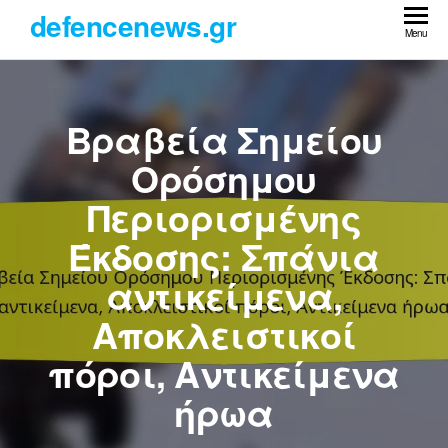
Skip
defencenews.gr
to
Menu
the
content
Βραβεία Σημείου
Ορόσημου
Περιορισμένης
Έκδοσης: Σπάνια
αντικείμενα,
Αποκλειστικοί
πόροι, Αντικείμενα
ήρωα