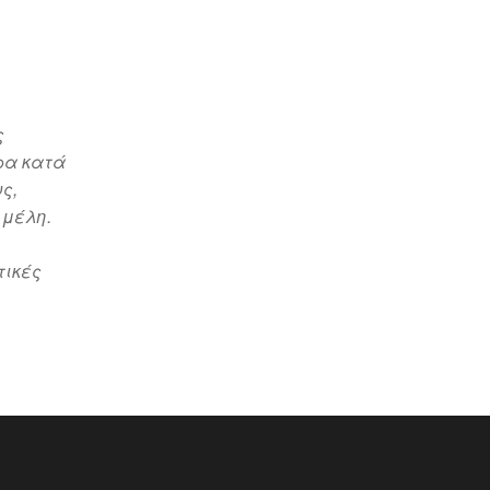
ς
ρα κατά
ς,
 μέλη.
τικές