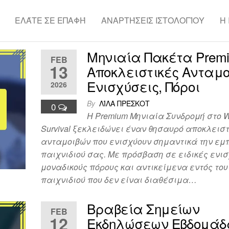
ΕΛΆΤΕ ΣΕ ΕΠΑΦΉ
ΑΝΑΡΤΉΣΕΙΣ ΙΣΤΟΛΟΓΊΟΥ
Η
Μηνιαία Πακέτα Prem
FEB
13
Αποκλειστικές Ανταμο
Ενισχύσεις, Πόροι
2026
By
ΛΊΛΑ ΠΡΈΣΚΟΤ
0
Η Premium Μηνιαία Συνδρομή στο W
Survival ξεκλειδώνει έναν θησαυρό αποκλεισ
ανταμοιβών που ενισχύουν σημαντικά την εμ
παιχνιδιού σας. Με πρόσβαση σε ειδικές ενισ
μοναδικούς πόρους και αντικείμενα εντός του
παιχνιδιού που δεν είναι διαθέσιμα…
Βραβεία Σημείων
FEB
12
Εκδηλώσεων Εβδομάδ