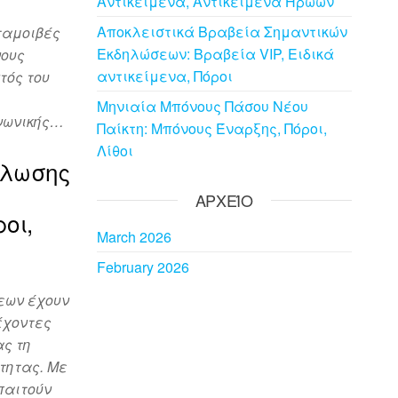
Αντικείμενα, Αντικείμενα Ηρώων
Αποκλειστικά Βραβεία Σημαντικών
ταμοιβές
Εκδηλώσεων: Βραβεία VIP, Ειδικά
νους
αντικείμενα, Πόροι
τός του
Μηνιαία Μπόνους Πάσου Νέου
νωνικής…
Παίκτη: Μπόνους Έναρξης, Πόροι,
Λίθοι
ήλωσης
ΑΡΧΕΊΟ
οι,
March 2026
February 2026
εων έχουν
έχοντες
ας τη
τητας. Με
παιτούν