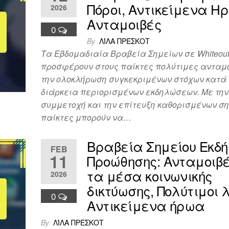
Πόροι, Αντικείμενα Η
2026
Ανταμοιβές
0
By
ΛΊΛΑ ΠΡΈΣΚΟΤ
Τα Εβδομαδιαία Βραβεία Σημείων σε Whiteout 
προσφέρουν στους παίκτες πολύτιμες ανταμο
την ολοκλήρωση συγκεκριμένων στόχων κατά 
διάρκεια περιορισμένων εκδηλώσεων. Με την
συμμετοχή και την επίτευξη καθορισμένων ση
παίκτες μπορούν να…
Βραβεία Σημείου Εκδ
FEB
11
Προώθησης: Ανταμοιβ
τα μέσα κοινωνικής
2026
δικτύωσης, Πολύτιμοι λ
0
Αντικείμενα ήρωα
By
ΛΊΛΑ ΠΡΈΣΚΟΤ