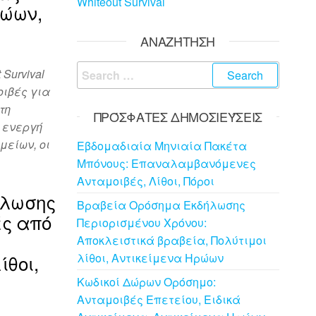
Whiteout Survival
ρώων,
ΑΝΑΖΉΤΗΣΗ
Search
Survival
for:
ιβές για
τη
ΠΡΌΣΦΑΤΕΣ ΔΗΜΟΣΙΕΎΣΕΙΣ
 ενεργή
μείων, οι
Εβδομαδιαία Μηνιαία Πακέτα
Μπόνους: Επαναλαμβανόμενες
Ανταμοιβές, Λίθοι, Πόροι
ήλωσης
Βραβεία Ορόσημα Εκδήλωσης
ές από
Περιορισμένου Χρόνου:
Αποκλειστικά βραβεία, Πολύτιμοι
ίθοι,
λίθοι, Αντικείμενα Ηρώων
Κωδικοί Δώρων Ορόσημο:
Ανταμοιβές Επετείου, Ειδικά