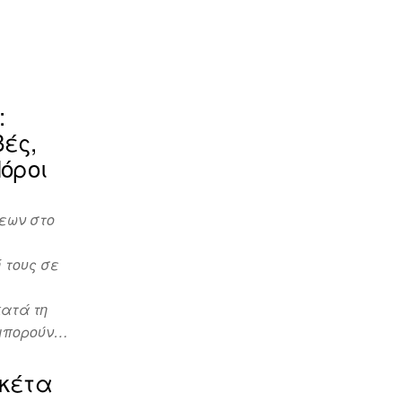
:
ές,
όροι
εων στο
 τους σε
ατά τη
 μπορούν…
κέτα