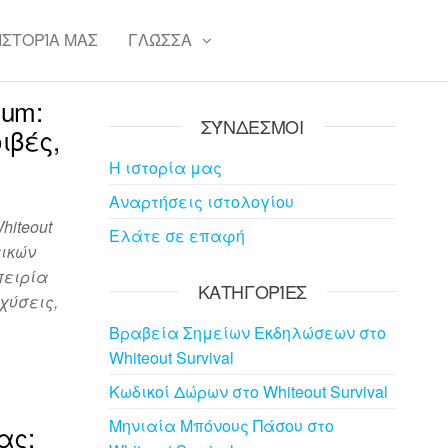
 ΙΣΤΟΡΊΑ ΜΑΣ
ΓΛΏΣΣΑ
ium:
ΣΎΝΔΕΣΜΟΙ
ιβές,
Η ιστορία μας
Αναρτήσεις ιστολογίου
hiteout
Ελάτε σε επαφή
τικών
πειρία
ΚΑΤΗΓΟΡΊΕΣ
χύσεις,
Βραβεία Σημείων Εκδηλώσεων στο
Whiteout Survival
Κωδικοί Δώρων στο Whiteout Survival
Μηνιαία Μπόνους Πάσου στο
ας: