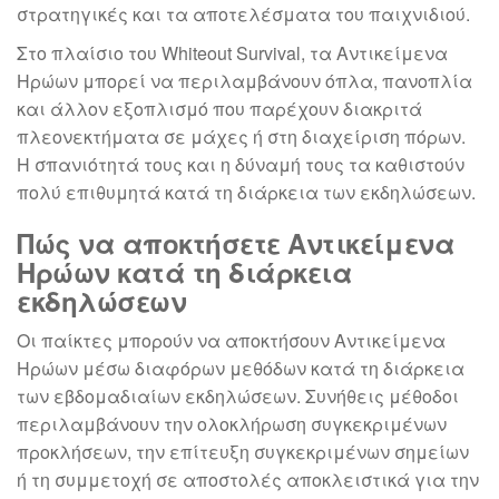
στρατηγικές και τα αποτελέσματα του παιχνιδιού.
Στο πλαίσιο του Whiteout Survival, τα Αντικείμενα
Ηρώων μπορεί να περιλαμβάνουν όπλα, πανοπλία
και άλλον εξοπλισμό που παρέχουν διακριτά
πλεονεκτήματα σε μάχες ή στη διαχείριση πόρων.
Η σπανιότητά τους και η δύναμή τους τα καθιστούν
πολύ επιθυμητά κατά τη διάρκεια των εκδηλώσεων.
Πώς να αποκτήσετε Αντικείμενα
Ηρώων κατά τη διάρκεια
εκδηλώσεων
Οι παίκτες μπορούν να αποκτήσουν Αντικείμενα
Ηρώων μέσω διαφόρων μεθόδων κατά τη διάρκεια
των εβδομαδιαίων εκδηλώσεων. Συνήθεις μέθοδοι
περιλαμβάνουν την ολοκλήρωση συγκεκριμένων
προκλήσεων, την επίτευξη συγκεκριμένων σημείων
ή τη συμμετοχή σε αποστολές αποκλειστικά για την