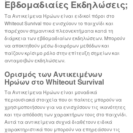
Εβδομαδιαίες Εκδηλώσεις;
Τα Αντικείμενα Ηρώων είναι ειδικοί πόροι στο
Whiteout Survival που ενισχύουν το παιχνίδι και
παρέχουν σημαντικά πλεονεκτήματα κατά τη
διάρκεια των εβδομαδιαίων εκδηλώσεων. Μπορούν
να αποκτηθούν μέσω διαφόρων μεθόδων και
παίζουν κρίσιμο ρόλο στην επίτευξη σημείων και
ανταμοιβών εκδηλώσεων.
Ορισμός των Αντικειμένων
Ηρώων στο Whiteout Survival
Τα Αντικείμενα Ηρώων είναι μοναδικά
περιουσιακά στοιχεία που οι παίκτες μπορούν να
χρησιμοποιήσουν για να ενισχύσουν τις ικανότητες
και την απόδοση των χαρακτήρων τους στο παιχνίδι.
Αυτά τα αντικείμενα συχνά διαθέτουν ειδικά
χαρακτηριστικά που μπορούν να επηρεάσουν τις