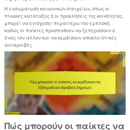
Η ενσωμάτωση κοινωνικών στοιχείων, όπως οι
πίνακες κατάταξης ή οι προκλήσεις της κοινότητας,
μπορεί να ενισχύσει περαιτέρω την εμπλοκή,
καθώς οι παίκτες προσπαθούν να ξεπεράσουν ο
ένας τον άλλον και να κερδίσουν αποκλειστικές
ανταμοιβές.
Πώς μπορούν οι παίκτες να