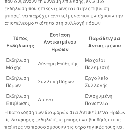
που αυξάνουν τη δύναμη επίθεσης, ενώ μια
εκδήλωση που επικεντρώνεται στην επιβίωση
μπορεί να παρέχει αντικείμενα που ενισχύουν την
αποτελεσματικότητα στη συλλογή πόρων.
Εστίαση
Τύπος
Παράδειγμα
Αντικειμένου
Εκδήλωσης
Αντικειμένου
Ηρώων
Εκδήλωση
Μαχαίρι
Δύναμη Επίθεσης
Μάχης
Πολεμιστή
Εκδήλωση
Εργαλείο
Συλλογή Πόρων
Πόρων
Συλλογής
Εκδήλωση
Ενισχυμένη
Άμυνα
Επιβίωσης
Πανοπλία
Η κατανόηση των διαφορών στα Αντικείμενα Ηρώων
σε διάφορες εκδηλώσεις μπορεί να βοηθήσει τους
παίκτες να προσαρμόσουν τις στρατηγικές τους και