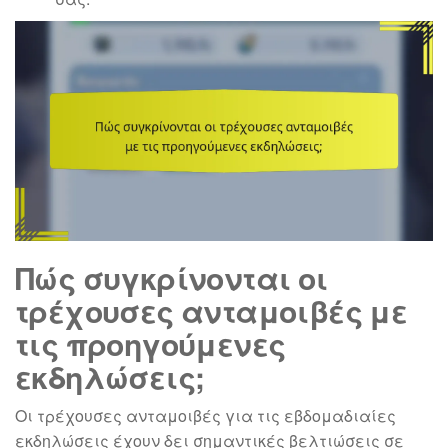
Πώς συγκρίνονται οι
τρέχουσες ανταμοιβές με
τις προηγούμενες
εκδηλώσεις;
Οι τρέχουσες ανταμοιβές για τις εβδομαδιαίες
εκδηλώσεις έχουν δει σημαντικές βελτιώσεις σε