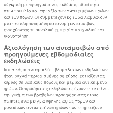
σύγκριση με προηγούμενες εκδόσεις, ιδιαίτερα
στην ποικιλία και την αξία των αντικειμένων ηρώων
και των πόρων. Οι συμμετέχοντες τώρα λαμβάνουν
μια πιο ισορροπημένη κατανομή ανταμοιβών,
ενισχύοντας τη συνολική εμπειρία παιχνιδιού και
ικανοποίηση.
Αξιολόγηση των ανταμοιβών από
προηγούμενες εβδομαδιαίες
εκδηλώσεις
Ιστορικά, οι ανταμοιβές εβδομαδιαίων εκδηλώσεων
ήταν συχνά περιορισμένες σε εύρος, εστιάζοντας
κυρίως σε βασικούς πόρους και μερικά αντικείμενα
ηρώων. Οι πρόσφατες εκδηλώσεις έχουν επεκτείνει
την γκάμα των βραβείων, προσφέροντας στους
παίκτες ένα μείγμα υψηλής αξίας πόρων και
μοναδικών αντικειμένων ηρώων που επηρεάζουν