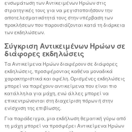
ενσωμάτωση των Αντικειμένων Ηρώων στις
στρατηγικές τους για να μεγιστοποιήσουν την
αποτελεσματικότητά τους στην υπέρβαση των
προκλήσεων που παρουσιάζονται κατά τη διάρκεια
των εκδηλώσεων.
Σύγκριση Αντικειμένων Ηρώων σε
διάφορες εκδηλώσεις
Τα Αντικείμενα Ηρώων διαφέρουν σε διάφορες
εκδηλώσεις, προσφέροντας καθένα μοναδικά
χαρακτηριστικά και οφέλη. Ορισμένες εκδηλώσεις
μπορεί να παρέχουν αντικείμενα που είναι πιο
κατάλληλα για μάχη, ενώ άλλες μπορεί να
επικεντρώνονται στη διαχείριση πόρων ή στην
ενίσχυση της επιβίωσης.
Για παράδειγμα, μια εκδήλωση θεματική γύρω από
τη μάχη μπορεί να προσφέρει Αντικείμενα Ηρώων