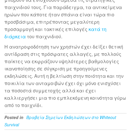
παιχνιδιού τους. Για παράδειγμα, τα αντικείμενα
ηρώων που κάποτε ήταν σπάνια είναι τώρα πιο
προσβάσιμα, επιτρέποντας μεγαλύτερη
προσαρμογή και τακτικές επιλογές
κατά τη
διάρκεια
του παιχνιδιού.
Η ανατροφοδότηση των χρηστών έχει δείξει θετική
αντίδραση στις πρόσφατες αλλαγές, με πολλούς
παίκτες να εκφράζουν υψηλότερες βαθμολογίες
ικανοποίησης σε σύγκριση με προηγούμενες
εκδηλώσεις. Αυτή η βελτίωση στην ποιότητα και την
ποικιλία των ανταμοιβών έχει όχι μόνο ενισχύσει
τα ποσοστά συμμετοχής αλλά και έχει
καλλιεργήσει μια πιο εμπλεκόμενη κοινότητα γύρω
από το παιχνίδι.
Posted in
Βραβεία Σημείων Εκδηλώσεων στο Whiteout
Survival